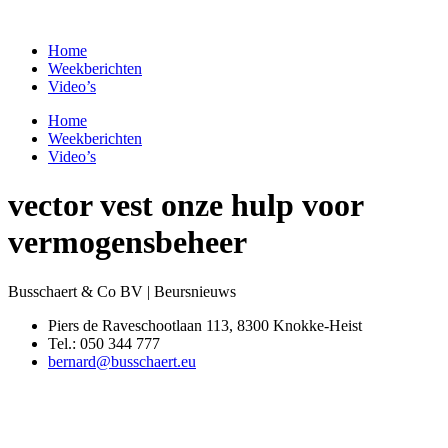
Spring
naar
Home
de
Weekberichten
inhoud
Video’s
Home
Weekberichten
Video’s
vector vest onze hulp voor
vermogensbeheer
Busschaert & Co BV | Beursnieuws
Piers de Raveschootlaan 113, 8300 Knokke-Heist
Tel.: 050 344 777
bernard@busschaert.eu