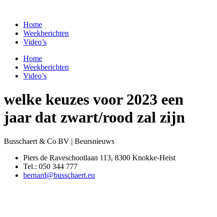
Spring
naar
Home
de
Weekberichten
inhoud
Video’s
Home
Weekberichten
Video’s
welke keuzes voor 2023 een
jaar dat zwart/rood zal zijn
Busschaert & Co BV | Beursnieuws
Piers de Raveschootlaan 113, 8300 Knokke-Heist
Tel.: 050 344 777
bernard@busschaert.eu